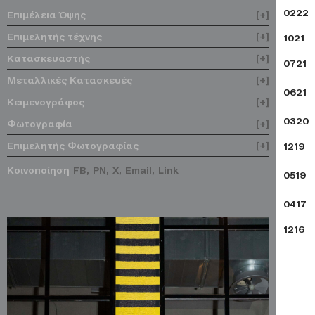
0222
Επιμέλεια Όψης
[+]
Επιμελητής τέχνης
[+]
1021
Κατασκευαστής
[+]
0721
Μεταλλικές Κατασκευές
[+]
0621
Κειμενογράφος
[+]
0320
Φωτογραφία
[+]
Επιμελητής Φωτογραφίας
[+]
1219
Κοινοποίηση
FB,
PN,
X,
Email,
Link
0519
0417
1216