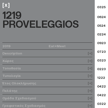
x
[
]
0325
1219
0624
PROVELEGGIOS
0524
0224
0923
2019
Eat+Meet
0723
Description
[+]
0323
Χώρος
[+]
Τοποθεσία
[+]
0223
Τυπολογία
[+]
1222
Έτος Ολοκλήρωσης
[+]
0422
Πελάτης
[+]
0422
Ομάδα Σχεδιασμού
[+]
0322
Γραφιστικός Σχεδιασμός
[+]