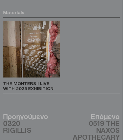
Materials
THE MONTERS I LIVE
WITH 2025 EXHIBITION
Προηγούμενο
Επόμενο
0320
0519 THE
RIGILLIS
NAXOS
APOTHECARY